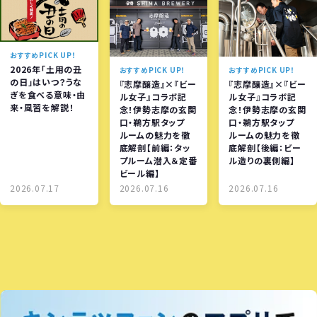
おすすめPICK UP！
2026年「土用の丑
おすすめPICK UP！
おすすめPICK UP！
の日」はいつ？うな
『志摩醸造』×『ビー
『志摩醸造』×『ビー
ぎを食べる意味・由
ル女子』コラボ記
ル女子』コラボ記
来・風習を解説！
念！伊勢志摩の玄関
念！伊勢志摩の玄関
口・鵜方駅タップ
口・鵜方駅タップ
ルームの魅力を徹
ルームの魅力を徹
底解剖【前編：タッ
底解剖【後編：ビー
プルーム潜入＆定番
ル造りの裏側編】
ビール編】
2026.07.17
2026.07.16
2026.07.16