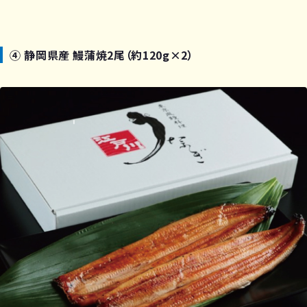
④ 静岡県産 鰻蒲焼2尾（約120g×2）