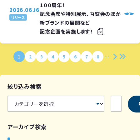
１００周年！
2026.06.16
記念会席や特別展示、内覧会のほか
リリース
新ブランドの展開など
記念企画を実施します！
1
2
3
4
5
6
7
8
絞り込み検索
アーカイブ検索