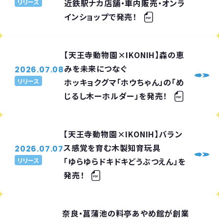
近鉄駅ナカ店舗・車内販売・オンラ
リリース
インショップで発売！
【天王寺動物園×IKONIH】森の恵
みを未来につなぐ
2026.07.08
ホッキョクグマ「ホウちゃん」の「め
リリース
じるし木ーホルダー」を発売！
【天王寺動物園×IKONIH】バラン
ス感覚を育む木製知育玩具
2026.07.07
「ゆらゆらドキドキどうぶつえん」を
リリース
発売！
奈良・菖蒲池の料亭あやめ館が創業