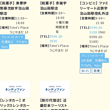
【和菓子】
果寮伊
【和菓子】
赤福宇
【コンビニ】
ファミ
勢藤次郎宇治山田
治山田駅店
リーマート近鉄宇
駅店
営業時間
6:00～
治山田駅改札外店
18:00
営業時間
11:00～
営業時間
6:00～
※繁忙期
18:00
21:00
時間変更
場所
Time's Place
TEL
0596-20-
有
うじやまだ 1F
5188
（FAX:
TEL
0596-28-
クレジットカード
0596-20-
2930
5188）
交通系IC
PiTaPa
場所
Time's Place
場所
Time's Place
Kips
うじやまだ 1F
うじやまだ1F
クレジットカード
QR決済
交通系IC
PiTaPa
Kips
Wi-Fi
禁煙
【レンタカー】
オ
【旅行代理店】
近
リックスレンタカー
畿日本ツーリスト