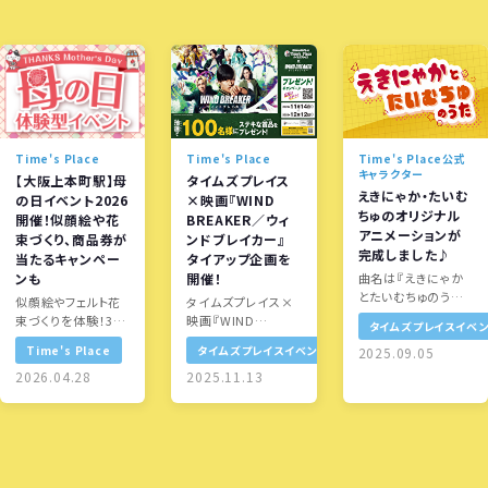
Time's Place
Time's Place
Time's Place公式
キャラクター
【大阪上本町駅】母
タイムズプレイス
えきにゃか・たいむ
の日イベント2026
×映画『WIND
ちゅのオリジナル
開催！似顔絵や花
BREAKER／ウィ
アニメーションが
束づくり、商品券が
ンドブレイカー』
完成しました♪
当たるキャンペー
タイアップ企画を
ンも
開催！
曲名は『えきにゃか
とたいむちゅのうた』
似顔絵やフェルト花
タイムズプレイス×
です！
束づくりを体験！3施
映画『WIND
タイムズプレイスイベン
設（上本町・難波・あ
BREAKER／ウィンド
Time's Place
タイムズプレイスイベント
2025.09.05
べの）のレシートで
ブレイカー』キャン
参加可能
2026.04.28
ペーンを実施し…
2025.11.13