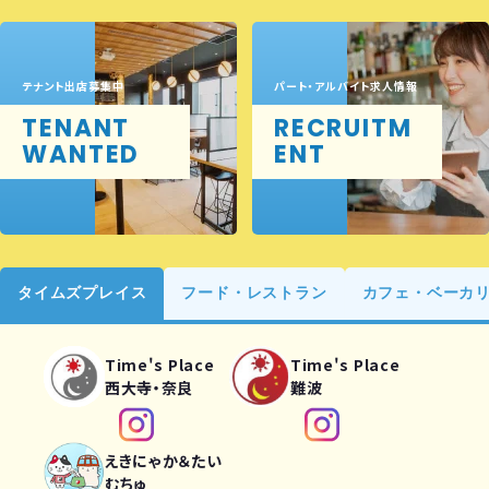
テナント出店募集中
パート・アルバイト求人情報
TENANT
RECRUITM
WANTED
ENT
タイムズプレイス
フード・レストラン
カフェ・ベーカ
Time's Place
Time's Place
西大寺・奈良
難波
えきにゃか＆たい
むちゅ