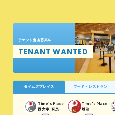
テナント出店募集中
TENANT WANTED
タイムズプレイス
フード・レストラン
Time's Place
Time's Place
西大寺・奈良
難波