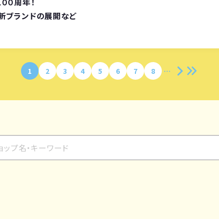
００周年！
新ブランドの展開など
1
2
3
4
5
6
7
8