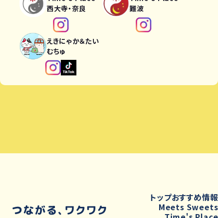
西大寺・奈良
難波
えきにゃか＆たい
むちゅ
トップ
おすすめ情
Meets Sweet
Time's Plac