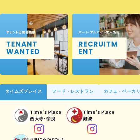
テナント出店募集中
パート・アルバイト求人情報
TENANT
RECRUITM
WANTED
ENT
タイムズプレイス
フード・レストラン
カフェ・ベーカ
Time's Place
Time's Place
西大寺・奈良
難波
えきにゃか＆たい