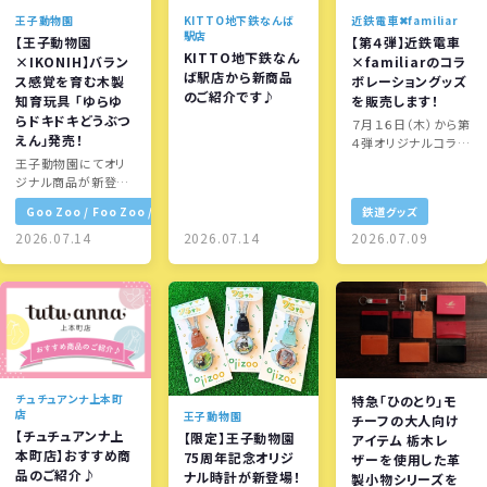
KITTO地下鉄なんば
近鉄電車✖familiar
王子動物園
駅店
【第４弾】近鉄電車
【王子動物園
KITTO地下鉄なん
×familiarのコラ
×IKONIH】バラン
ば駅店から新商品
ボレーショングッズ
ス感覚を育む木製
のご紹介です♪
を販売します！
知育玩具 「ゆらゆ
らドキドキどうぶつ
７月１６日（木）から第
えん」発売！
４弾オリジナルコラボ
レーショングッズを発
王子動物園にてオリ
売します！
ジナル商品が新登場
♪
Goo Zoo / Foo Zoo / ZOOQLE
鉄道グッズ
2026.07.14
2026.07.14
2026.07.09
チュチュアンナ上本町
特急「ひのとり」モ
店
王子動物園
チーフの大人向け
【チュチュアンナ上
【限定】王子動物園
アイテム 栃木レ
本町店】おすすめ商
75周年記念オリジ
ザーを使用した革
品のご紹介♪
ナル時計が新登場！
製小物シリーズを