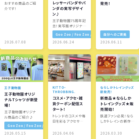
レッサーパンダやパ
おすすめ商品のご紹
発売！
ンダの実写デザイ
介です！
ン♪
王子動物園75周年記
念！実写版オリジナル
カラビナ時計を限定
Goo Zoo / Foo Zoo / ZOOQLE
自分へのご褒美
販売♪
2026.07.08
2026.06.24
2026.06.11
KITTO・
ならしかトレイングッズ
王子動物園
THROBBING.
新発売！
王子動物園オリジ
コスメ・アクセ・雑
新商品★ならしか
ナルTシャツが新登
貨クーポン配信ス
トレイングッズ★販
場！
タート！
売開始！
王子動物園オリジナ
トレンドのコスメや毎
鉄道ファン必見！なら
ル商品のご紹介♪
日を彩るアクセサ
しかトレインの新作
Goo Zoo / Foo Zoo / ZOOQLE
リー、おしゃれな雑貨
グッズ！
など、気になるアイテ
2026.05.15
2026.04.06
2026.03.30
ムをお得にゲッ…