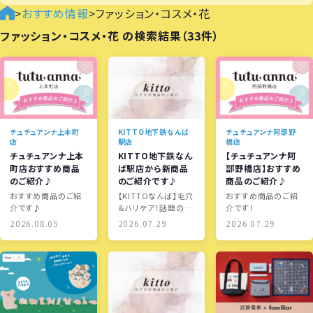
>
おすすめ情報
>
ファッション・コスメ・花
ファッション・コスメ・花 の検索結果（33件）
チュチュアンナ上本町
KITTO地下鉄なんば
チュチュアンナ阿部野
店
駅店
橋店
チュチュアンナ上本
KITTO地下鉄なん
【チュチュアンナ阿
町店おすすめ商品
ば駅店から新商品
部野橋店】おすすめ
のご紹介♪
のご紹介です♪
商品のご紹介♪
おすすめ商品のご紹
【KITTOなんば】毛穴
おすすめ商品のご紹
介です♪
＆ハリケア！話題のグ
介です！
リーントマトNMN新
2026.08.05
2026.07.29
2026.07.29
登場