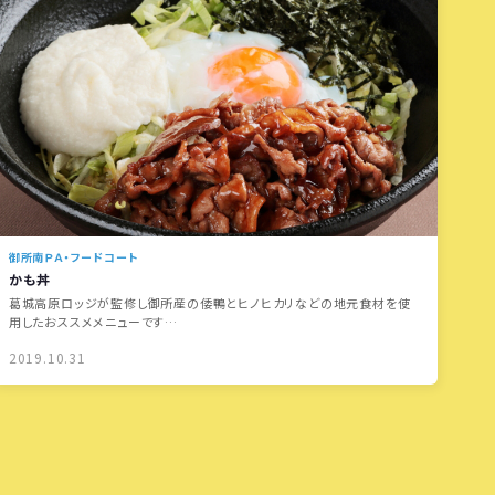
御所南ＰＡ・フードコート
かも丼
葛城高原ロッジが監修し御所産の倭鴨とヒノヒカリなどの地元食材を使
用したおススメメニューです…
2019.10.31