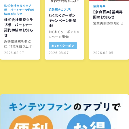
株式会社奈良クラブ
奈良百楽
近鉄駅ナカアプリ
様 パートナー契約締
【奈良百楽】営業再
結のお知らせ
わくわくクーポン
開のお知らせ
株式会社奈良クラ
キャンペーン開催
営業再開のお知らせ
ブ様 パートナー
中!
契約締結のお知ら
わくわくクーポンキャ
せ
ンペーン開催!
近鉄奈良駅を拠点
わくわくクーポン
に、地域を盛り上げる
取り組みを展開しま
2026.08.07
2026.08.07
2026.08.05
す