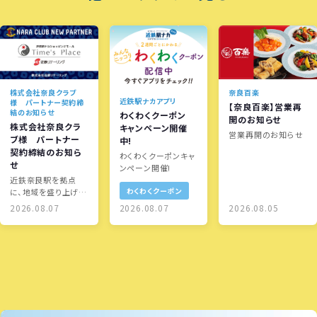
株式会社奈良クラブ
奈良百楽
近鉄駅ナカアプリ
様 パートナー契約締
【奈良百楽】営業再
結のお知らせ
わくわくクーポン
開のお知らせ
株式会社奈良クラ
キャンペーン開催
営業再開のお知らせ
ブ様 パートナー
中!
契約締結のお知ら
わくわくクーポンキャ
せ
ンペーン開催!
近鉄奈良駅を拠点
わくわくクーポン
に、地域を盛り上げる
取り組みを展開しま
2026.08.07
2026.08.07
2026.08.05
す