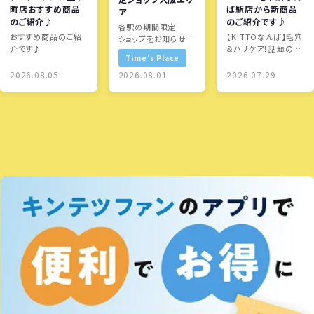
町店おすすめ商品
ば駅店から新商品
ア
のご紹介♪
のご紹介です♪
各駅の期間限定
おすすめ商品のご紹
【KITTOなんば】毛穴
ショップをお知らせし
介です♪
＆ハリケア！話題のグ
ます！
Time's Place
リーントマトNMN新
登場
2026.08.05
2026.08.01
2026.07.29