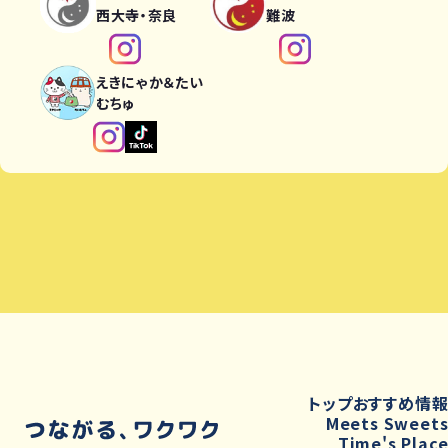
西大寺・奈良
難波
えきにゃか＆たい
むちゅ
トップ
おすすめ情
Meets Sweet
Time's Plac