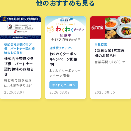
他のおすすめも見る
株式会社奈良クラブ
奈良百楽
近鉄駅ナカアプリ
様 パートナー契約締
【奈良百楽】営業再
結のお知らせ
わくわくクーポン
開のお知らせ
株式会社奈良クラ
キャンペーン開催
営業再開のお知らせ
ブ様 パートナー
中!
契約締結のお知ら
わくわくクーポンキャ
せ
ンペーン開催!
近鉄奈良駅を拠点
わくわくクーポン
に、地域を盛り上げる
取り組みを展開しま
2026.08.07
2026.08.07
2026.08.05
す