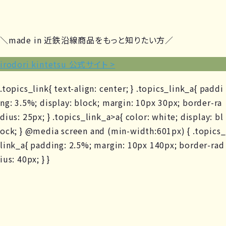
＼made in 近鉄沿線商品をもっと知りたい方／
irodori kintetsu 公式サイト >
.topics_link{ text-align: center; } .topics_link_a{ paddi
ng: 3.5%; display: block; margin: 10px 30px; border-ra
dius: 25px; } .topics_link_a>a{ color: white; display: bl
ock; } @media screen and (min-width:601px) { .topics_
link_a{ padding: 2.5%; margin: 10px 140px; border-rad
ius: 40px; } }