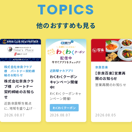
TOPICS
他のおすすめも見る
株式会社奈良クラブ
奈良百楽
近鉄駅ナカアプリ
様 パートナー契約締
【奈良百楽】営業再
結のお知らせ
わくわくクーポン
開のお知らせ
株式会社奈良クラ
キャンペーン開催
営業再開のお知らせ
ブ様 パートナー
中!
契約締結のお知ら
わくわくクーポンキャ
せ
ンペーン開催!
近鉄奈良駅を拠点
わくわくクーポン
に、地域を盛り上げる
取り組みを展開しま
2026.08.07
2026.08.07
2026.08.05
す