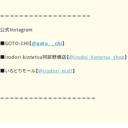
＝＝＝＝＝＝＝＝＝＝＝＝＝＝＝＝＝＝＝
公式Instagram
■GOTO-CHI【
@goto__chi
】
■irodori kintetsu阿部野橋店【
@irodoi_kintetsu_shop
】
■いろどりモール【
@irodori_mall
】
＝＝＝＝＝＝＝＝＝＝＝＝＝＝＝＝＝＝＝＝