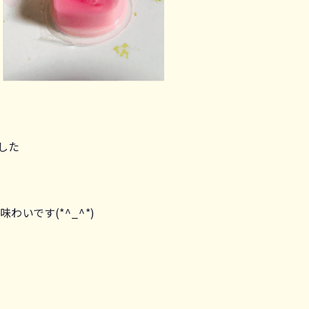
した
いです(*^_^*)