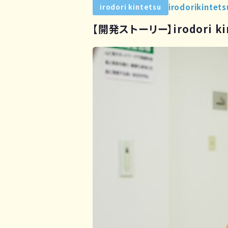
irodorikintets
irodori kintetsu
【開発ストーリー】irodori 