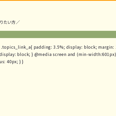
知りたい方／
 } .topics_link_a{ padding: 3.5%; display: block; margin
; display: block; } @media screen and (min-width:601px)
s: 40px; } }