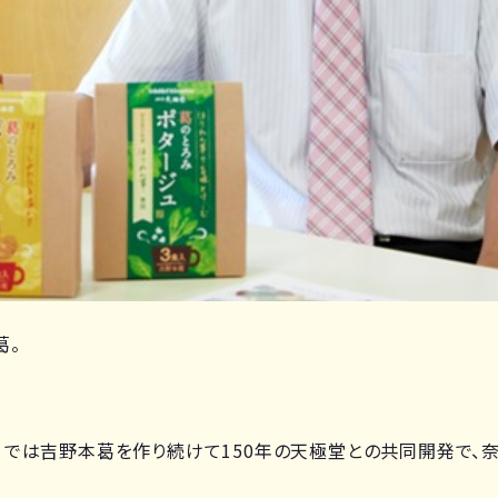
葛。
どりきんてつ）では吉野本葛を作り続けて150年の天極堂との共同開発