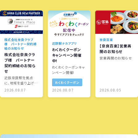
株式会社奈良クラブ
奈良百楽
近鉄駅ナカアプリ
様 パートナー契約締
【奈良百楽】営業再
結のお知らせ
わくわくクーポン
開のお知らせ
株式会社奈良クラ
キャンペーン開催
営業再開のお知らせ
ブ様 パートナー
中!
契約締結のお知ら
わくわくクーポンキャ
せ
ンペーン開催!
近鉄奈良駅を拠点
わくわくクーポン
に、地域を盛り上げる
取り組みを展開しま
2026.08.07
2026.08.07
2026.08.05
す