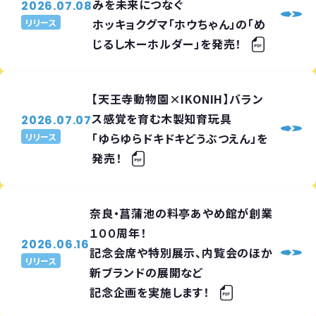
みを未来につなぐ
2026.07.08
ホッキョクグマ「ホウちゃん」の「め
リリース
じるし木ーホルダー」を発売！
【天王寺動物園×IKONIH】バラン
ス感覚を育む木製知育玩具
2026.07.07
「ゆらゆらドキドキどうぶつえん」を
リリース
発売！
奈良・菖蒲池の料亭あやめ館が創業
１００周年！
2026.06.16
記念会席や特別展示、内覧会のほか
リリース
新ブランドの展開など
記念企画を実施します！