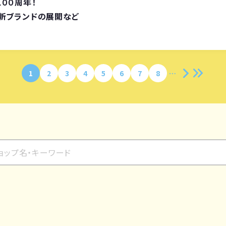
００周年！
新ブランドの展開など
1
2
3
4
5
6
7
8