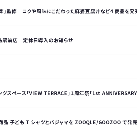
楽」監修 コクや風味にこだわった麻婆豆腐丼など4 商品を発
島駅前店 定休日導入のお知らせ
グスペース「VIEW TERRACE」１周年祭「1st ANNIVERSAR
子ども T シャツとパジャマを ZOOQLE/GOOZOO で発売