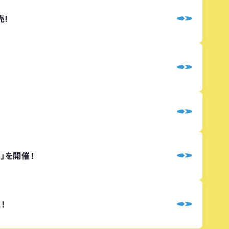
売!
Y」を開催！
！