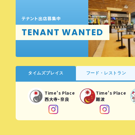
テナント出店募集中
TENANT WANTED
タイムズプレイス
フード・レストラン
Time's Place
Time's Place
西大寺・奈良
難波