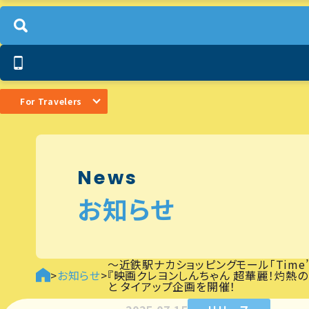
For Travelers
News
お知らせ
～近鉄駅ナカショッピングモール「Time’s 
>
お知らせ
>
『映画クレヨンしんちゃん 超華麗！灼熱
と タイアップ企画を開催！