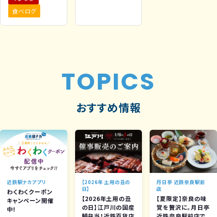
食べログ
TOPICS
おすすめ情報
近鉄駅ナカアプリ
【2026年 土用の丑の
月日亭 近鉄奈良駅前
日】
店
わくわくクーポン
【2026年土用の丑
【夏限定】奈良の味
キャンペーン開催
の日】江戸川の国産
覚を贅沢に。月日亭
中!
鰻弁当！近鉄百貨店
近鉄奈良駅前店で