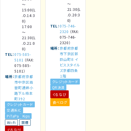
～
～
21:30(L
15:00(L
.O.20:3
.O.14:3
0)
0)
TEL
075-746-
17:00
2320
（FAX:
～
075-746-
21:30(L
2320）
.O.21:0
場所
京都府京都
0)
市下京区郭
TEL
075-585-
巨山町８ イ
5101
（FAX:
ビススタイル
075-585-
ズ京都四条
5101）
１階
場所
京都府京都
クレジットカード
市中京区両
QR決済
替町通姉小
路下ル柿本
ぐるなび
町392
食べログ
クレジットカード
交通系IC
PiTaPa
Kips
Wi-Fi
禁煙
ぐるなび