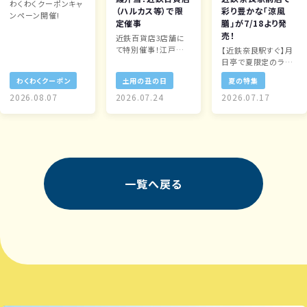
わくわくクーポンキャ
（ハルカス等）で限
彩り豊かな「涼風
ンペーン開催!
定催事
膳」が7/18より発
売！
近鉄百貨店3店舗に
て特別催事！江戸川
【近鉄奈良駅すぐ】月
自慢の「国産鰻弁当」
日亭で夏限定のラン
を期間限定販売
チ「涼風膳」が新登
わくわくクーポン
土用の丑の日
夏の特集
場！三輪素麺や柿の
2026.08.07
2026.07.24
葉寿司を堪能
2026.07.17
一覧へ戻る