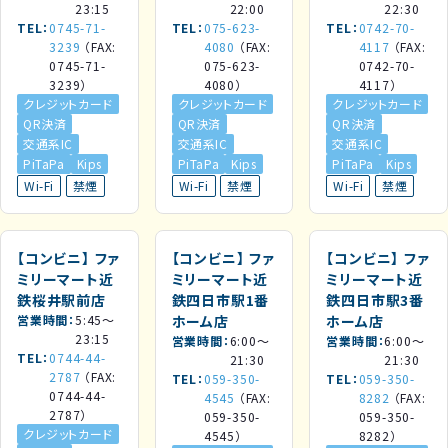
23:15
22:00
22:30
TEL
0745-71-
TEL
075-623-
TEL
0742-70-
3239
（FAX:
4080
（FAX:
4117
（FAX:
0745-71-
075-623-
0742-70-
3239）
4080）
4117）
クレジットカード
クレジットカード
クレジットカード
QR決済
QR決済
QR決済
交通系IC
交通系IC
交通系IC
PiTaPa
Kips
PiTaPa
Kips
PiTaPa
Kips
Wi-Fi
禁煙
Wi-Fi
禁煙
Wi-Fi
禁煙
【コンビニ】
ファ
【コンビニ】
ファ
【コンビニ】
ファ
ミリーマート近
ミリーマート近
ミリーマート近
鉄桜井駅前店
鉄四日市駅1番
鉄四日市駅3番
営業時間
5:45～
ホーム店
ホーム店
23:15
営業時間
6:00～
営業時間
6:00～
TEL
0744-44-
21:30
21:30
2787
（FAX:
TEL
059-350-
TEL
059-350-
0744-44-
4545
（FAX:
8282
（FAX:
2787）
059-350-
059-350-
クレジットカード
4545）
8282）