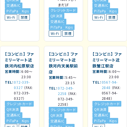
まだ1F
交通系IC
交通系IC
クレジットカード
PiTaPa
Kips
PiTaPa
Kips
QR決済
Wi-Fi
禁煙
Wi-Fi
禁煙
交通系IC
PiTaPa
Kips
Wi-Fi
禁煙
【コンビニ】
ファ
【コンビニ】
ファ
【コンビニ】
ファ
ミリーマート近
ミリーマート近
ミリーマート近
鉄河内松原駅店
鉄河内天美駅前
鉄蟹江駅店
営業時間
6:00～
店
営業時間
6:00～
23:30
23:00
営業時間
5:45～
TEL
072-339-
TEL
0567-94-
23:15
0327
（FAX:
2848
（FAX:
TEL
072-349-
072-339-
0567-94-
2258
（FAX:
0327）
2848）
072-349-
クレジットカード
クレジットカード
2258）
QR決済
QR決済
クレジットカード
交通系IC
交通系IC
QR決済
PiTaPa
Kips
PiTaPa
Kips
交通系IC
PiTaPa
Kips
Wi-Fi
禁煙
Wi-Fi