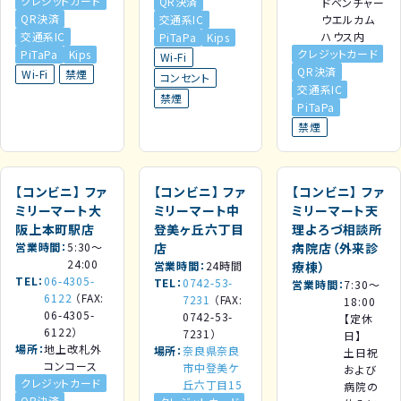
クレジットカード
QR決済
ドベンチャー
QR決済
交通系IC
ウエルカム
交通系IC
ハウス内
PiTaPa
Kips
クレジットカード
PiTaPa
Kips
Wi-Fi
QR決済
Wi-Fi
禁煙
コンセント
交通系IC
禁煙
PiTaPa
禁煙
【コンビニ】
ファ
【コンビニ】
ファ
【コンビニ】
ファ
ミリーマート大
ミリーマート中
ミリーマート天
阪上本町駅店
登美ヶ丘六丁目
理よろづ相談所
営業時間
5:30～
店
病院店（外来診
24:00
営業時間
24時間
療棟）
TEL
06-4305-
TEL
0742-53-
営業時間
7:30～
6122
（FAX:
7231
（FAX:
18:00
06-4305-
0742-53-
【定休
6122）
7231）
日】
場所
地上改札外
場所
奈良県奈良
土日祝
コンコース
市中登美ケ
および
クレジットカード
丘六丁目15
病院の
QR決済