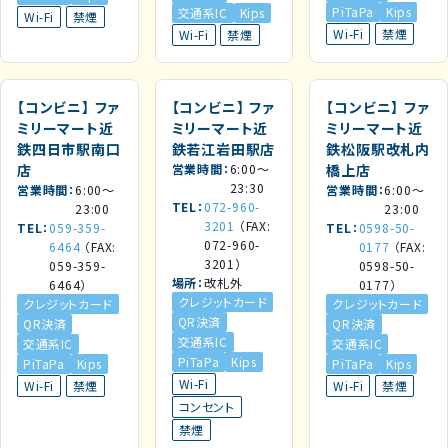
PiTaPa
Kips
交通系IC
Kips
Wi-Fi
禁煙
Wi-Fi
禁煙
Wi-Fi
禁煙
【コンビニ】
ファ
【コンビニ】
ファ
【コンビニ】
ファ
ミリーマート近
ミリーマート近
ミリーマート近
鉄四日市駅南口
鉄若江岩田駅店
鉄松阪駅改札内
店
営業時間
6:00～
橋上店
23:30
営業時間
6:00～
営業時間
6:00～
TEL
072-960-
23:00
23:00
3201
（FAX:
TEL
059-359-
TEL
0598-50-
072-960-
6464
（FAX:
0177
（FAX:
3201）
059-359-
0598-50-
場所
改札外
6464）
0177）
クレジットカード
クレジットカード
クレジットカード
QR決済
QR決済
QR決済
交通系IC
交通系IC
交通系IC
PiTaPa
Kips
PiTaPa
Kips
PiTaPa
Kips
Wi-Fi
Wi-Fi
禁煙
Wi-Fi
禁煙
コンセント
禁煙