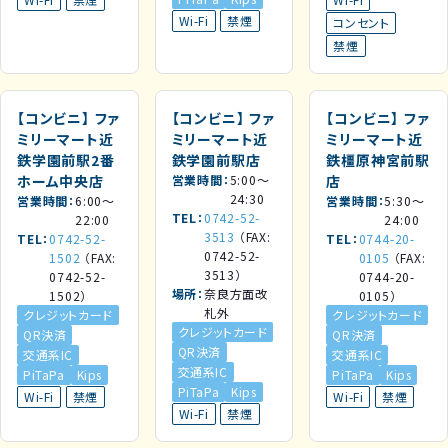
Wi-Fi
禁煙
コンセント
禁煙
【コンビニ】
ファ
【コンビニ】
ファ
【コンビニ】
ファ
ミリーマート近
ミリーマート近
ミリーマート近
鉄学園前駅2番
鉄学園前駅店
鉄橿原神宮前駅
ホーム中央店
営業時間
5:00～
店
24:30
営業時間
6:00～
営業時間
5:30～
TEL
0742-52-
22:00
24:00
3513
（FAX:
TEL
0742-52-
TEL
0744-20-
0742-52-
1502
（FAX:
0105
（FAX:
3513）
0742-52-
0744-20-
場所
奈良方面改
1502）
0105）
札外
クレジットカード
クレジットカード
クレジットカード
QR決済
QR決済
QR決済
交通系IC
交通系IC
交通系IC
PiTaPa
Kips
PiTaPa
Kips
PiTaPa
Kips
Wi-Fi
禁煙
Wi-Fi
禁煙
Wi-Fi
禁煙