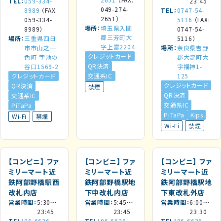
TEL
059-334-
23:45
049-274-
8989
（FAX:
TEL
0747-54-
2651）
059-334-
5116
（FAX:
場所
埼玉県入間
8989）
0747-54-
郡三芳町大
場所
三重県四日
5116）
字上富2204
市市山之一
場所
奈良県吉野
クレジットカード
色町 字池の
郡大淀町大
QR決済
谷口1569-2
字福神1-
クレジットカード
交通系IC
125
クレジットカード
QR決済
禁煙
QR決済
交通系IC
交通系IC
PiTaPa
PiTaPa
Kips
Wi-Fi
禁煙
Wi-Fi
禁煙
【コンビニ】
ファ
【コンビニ】
ファ
【コンビニ】
ファ
ミリーマート近
ミリーマート近
ミリーマート近
鉄阿部野橋駅西
鉄阿部野橋駅地
鉄阿部野橋駅地
改札内店
下中改札内店
下東改札外店
営業時間
5:30～
営業時間
5:45～
営業時間
6:00～
23:45
23:45
23:30
TEL
06-6626-
TEL
06-6626-
TEL
06-6626-