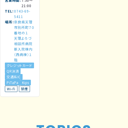
営業時間
7:30～
21:00
TEL
0743-69-
5411
場所
奈良県天理
市別所町７０
番地の１
天理よろづ
相談所病院
新入院棟内
（西病棟）１
階
クレジットカード
QR決済
交通系IC
PiTaPa
Kips
Wi-Fi
禁煙