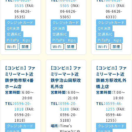
3535
（FAX:
5505
（FAX:
6333
（FAX:
06-6626-
06-6626-
06-6626-
3535）
5505）
6333）
クレジットカード
クレジットカード
クレジットカード
QR決済
QR決済
QR決済
交通系IC
交通系IC
交通系IC
PiTaPa
Kips
PiTaPa
Kips
PiTaPa
Kips
Wi-Fi
禁煙
Wi-Fi
禁煙
Wi-Fi
禁煙
【コンビニ】
ファ
【コンビニ】
ファ
【コンビニ】
ファ
ミリーマート近
ミリーマート近
ミリーマート近
鉄伊勢市駅4番
鉄宇治山田駅改
鉄鵜方駅改札外
ホーム店
札外店
橋上店
営業時間
6:00～
営業時間
6:00～
営業時間
7:00～
20:00
21:00
18:00
TEL
0596-20-
TEL
0596-20-
TEL
0599-44-
1818
（FAX:
5188
（FAX:
1255
（FAX:
0596-20-
0596-20-
0599-44-
1818）
5188）
1255）
クレジットカード
場所
Time's
クレジットカード
Placeうじや
QR決済
QR決済