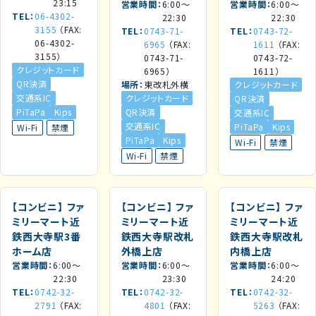
23:15
営業時間
6:00～
営業時間
6:00～
TEL
06-4302-
22:30
22:30
3155
（FAX:
TEL
0743-71-
TEL
0743-72-
06-4302-
6965
（FAX:
1611
（FAX:
3155）
0743-71-
0743-72-
クレジットカード
6965）
1611）
QR決済
場所
東改札外横
クレジットカード
交通系IC
クレジットカード
QR決済
PiTaPa
Kips
QR決済
交通系IC
交通系IC
PiTaPa
Kips
Wi-Fi
禁煙
PiTaPa
Kips
Wi-Fi
禁煙
Wi-Fi
禁煙
【コンビニ】
ファ
【コンビニ】
ファ
【コンビニ】
ファ
ミリーマート近
ミリーマート近
ミリーマート近
鉄西大寺駅3番
鉄西大寺駅改札
鉄西大寺駅改札
ホーム店
外橋上店
内橋上店
営業時間
6:00～
営業時間
6:00～
営業時間
6:00～
22:30
23:30
24:20
TEL
0742-32-
TEL
0742-32-
TEL
0742-32-
2791
（FAX:
4801
（FAX:
5263
（FAX: