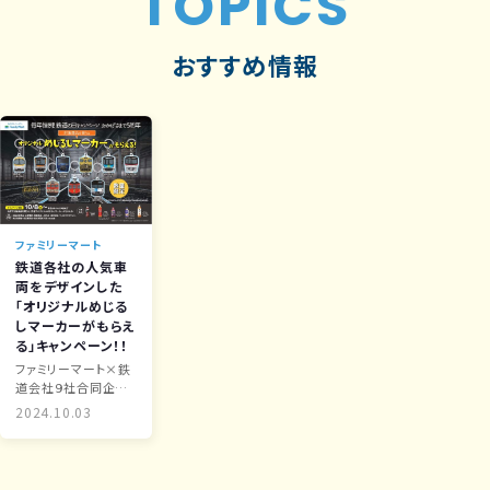
TOPICS
おすすめ情報
ファミリーマート
鉄道各社の人気車
両をデザインした
「オリジナルめじる
しマーカーがもらえ
る」キャンペーン！！
ファミリーマート×鉄
道会社９社合同企
画！！
2024.10.03