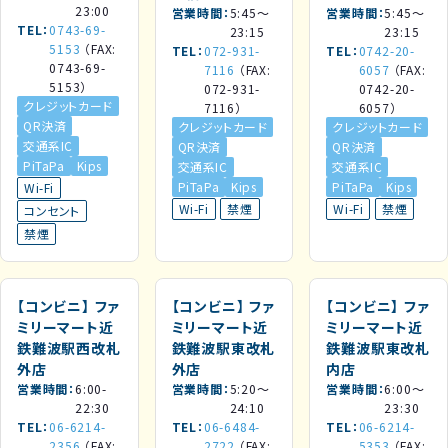
23:00
営業時間
5:45～
営業時間
5:45～
TEL
0743-69-
23:15
23:15
5153
（FAX:
TEL
072-931-
TEL
0742-20-
0743-69-
7116
（FAX:
6057
（FAX:
5153）
072-931-
0742-20-
クレジットカード
7116）
6057）
QR決済
クレジットカード
クレジットカード
交通系IC
QR決済
QR決済
PiTaPa
Kips
交通系IC
交通系IC
PiTaPa
Kips
PiTaPa
Kips
Wi-Fi
Wi-Fi
禁煙
Wi-Fi
禁煙
コンセント
禁煙
【コンビニ】
ファ
【コンビニ】
ファ
【コンビニ】
ファ
ミリーマート近
ミリーマート近
ミリーマート近
鉄難波駅西改札
鉄難波駅東改札
鉄難波駅東改札
外店
外店
内店
営業時間
6:00-
営業時間
5:20～
営業時間
6:00～
22:30
24:10
23:30
TEL
06-6214-
TEL
06-6484-
TEL
06-6214-
2356
（FAX:
2722
（FAX:
5353
（FAX: