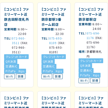
【コンビニ】
ファ
【コンビニ】
ファ
【コンビニ】
ファ
ミリーマート近
ミリーマート近
ミリーマート近
鉄吉田駅改札外
鉄京都駅3番
鉄京都駅店
店
ホーム前店
営業時間
6:00～
24:00
営業時間
6:00～
営業時間
6:00～
TEL
075-694-
22:00
22:30
1176
（FAX:
TEL
072-960-
TEL
075-693-
075-694-
3511
（FAX:
8109
（FAX:
1176）
072-960-
075-693-
場所
京都駅改札
3511）
8109）
内
クレジットカード
クレジットカード
クレジットカード
QR決済
QR決済
QR決済
交通系IC
交通系IC
交通系IC
PiTaPa
Kips
PiTaPa
Kips
PiTaPa
Kips
Wi-Fi
禁煙
Wi-Fi
禁煙
Wi-Fi
禁煙
【コンビニ】
ファ
【コンビニ】
ファ
【コンビニ】
ファ
ミリーマート近
ミリーマート近
ミリーマート近
鉄桑名駅改外橋
鉄賢島駅改札外
鉄古市駅改札内