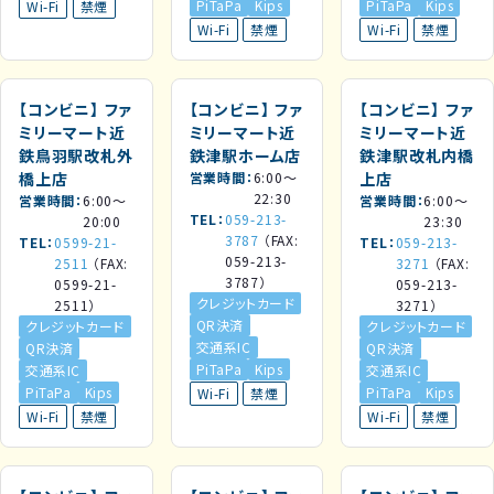
PiTaPa
Kips
PiTaPa
Kips
Wi-Fi
禁煙
Wi-Fi
禁煙
Wi-Fi
禁煙
【コンビニ】
ファ
【コンビニ】
ファ
【コンビニ】
ファ
ミリーマート近
ミリーマート近
ミリーマート近
鉄鳥羽駅改札外
鉄津駅ホーム店
鉄津駅改札内橋
橋上店
営業時間
6:00～
上店
22:30
営業時間
6:00～
営業時間
6:00～
TEL
059-213-
20:00
23:30
3787
（FAX:
TEL
0599-21-
TEL
059-213-
059-213-
2511
（FAX:
3271
（FAX:
3787）
0599-21-
059-213-
クレジットカード
2511）
3271）
QR決済
クレジットカード
クレジットカード
交通系IC
QR決済
QR決済
PiTaPa
Kips
交通系IC
交通系IC
PiTaPa
Kips
PiTaPa
Kips
Wi-Fi
禁煙
Wi-Fi
禁煙
Wi-Fi
禁煙