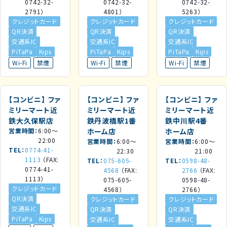
0742-32-
0742-32-
0742-32-
2791）
4801）
5263）
クレジットカード
クレジットカード
クレジットカード
QR決済
QR決済
QR決済
交通系IC
交通系IC
交通系IC
PiTaPa
Kips
PiTaPa
Kips
PiTaPa
Kips
Wi-Fi
禁煙
Wi-Fi
禁煙
Wi-Fi
禁煙
【コンビニ】
ファ
【コンビニ】
ファ
【コンビニ】
ファ
ミリーマート近
ミリーマート近
ミリーマート近
鉄大久保駅店
鉄丹波橋駅1番
鉄中川駅4番
営業時間
6:00～
ホーム店
ホーム店
22:00
営業時間
6:00～
営業時間
6:00～
TEL
0774-41-
22:30
21:00
1113
（FAX:
TEL
075-605-
TEL
0598-48-
0774-41-
4568
（FAX:
2766
（FAX:
1113）
075-605-
0598-48-
クレジットカード
4568）
2766）
QR決済
クレジットカード
クレジットカード
交通系IC
QR決済
QR決済
PiTaPa
Kips
交通系IC
交通系IC