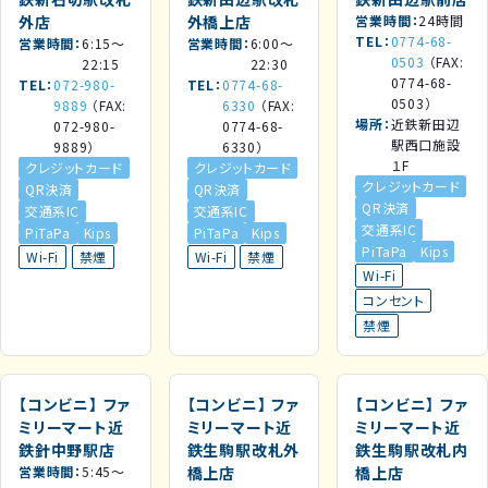
外店
外橋上店
営業時間
24時間
TEL
0774-68-
営業時間
6:15～
営業時間
6:00～
0503
（FAX:
22:15
22:30
0774-68-
TEL
072-980-
TEL
0774-68-
0503）
9889
（FAX:
6330
（FAX:
場所
近鉄新田辺
072-980-
0774-68-
駅西口施設
9889）
6330）
１F
クレジットカード
クレジットカード
クレジットカード
QR決済
QR決済
QR決済
交通系IC
交通系IC
交通系IC
PiTaPa
Kips
PiTaPa
Kips
PiTaPa
Kips
Wi-Fi
禁煙
Wi-Fi
禁煙
Wi-Fi
コンセント
禁煙
【コンビニ】
ファ
【コンビニ】
ファ
【コンビニ】
ファ
ミリーマート近
ミリーマート近
ミリーマート近
鉄針中野駅店
鉄生駒駅改札外
鉄生駒駅改札内
営業時間
5:45～
橋上店
橋上店