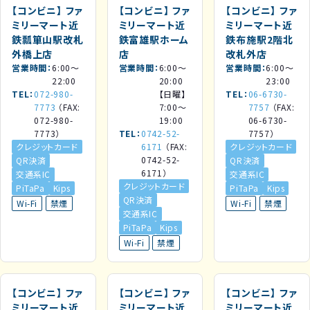
【コンビニ】
ファ
【コンビニ】
ファ
【コンビニ】
ファ
ミリーマート近
ミリーマート近
ミリーマート近
鉄瓢箪山駅改札
鉄富雄駅ホーム
鉄布施駅2階北
外橋上店
店
改札外店
営業時間
6:00～
営業時間
6:00～
営業時間
6:00～
22:00
20:00
23:00
TEL
072-980-
【日曜】
TEL
06-6730-
7773
（FAX:
7:00～
7757
（FAX:
072-980-
19:00
06-6730-
7773）
TEL
0742-52-
7757）
クレジットカード
6171
（FAX:
クレジットカード
0742-52-
QR決済
QR決済
6171）
交通系IC
交通系IC
クレジットカード
PiTaPa
Kips
PiTaPa
Kips
QR決済
Wi-Fi
禁煙
Wi-Fi
禁煙
交通系IC
PiTaPa
Kips
Wi-Fi
禁煙
【コンビニ】
ファ
【コンビニ】
ファ
【コンビニ】
ファ
ミリーマート近
ミリーマート近
ミリーマート近