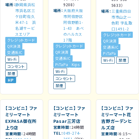
場所
静岡県浜松
9208）
5633）
市浜名区三
場所
大阪府大阪
場所
三重県四日
ケ日町佐久
市阿倍野区
市市山之一
米47-1 浜
阿倍野筋1-
色町 字乱取
名湖サービ
1-43 あべ
口1491-2
スエリア
のハルカス
クレジットカード
クレジットカード
17階
QR決済
クレジットカード
QR決済
交通系IC
QR決済
交通系IC
PiTaPa
交通系IC
Wi-Fi
Wi-Fi
禁煙
PiTaPa
Kips
コンセント
Wi-Fi
禁煙
コンセント
HP
禁煙
【コンビニ】
ファ
【コンビニ】
ファ
【コンビニ】
ファ
ミリーマート
ミリーマート
ミリーマート花
EXPASA御在所
Pasar三芳店
吉野ガーデンヒ
上り店
営業時間
24時間
ルズ店
TEL
049-274-
営業時間
24時間
営業時間
6:15～
2651
（FAX: