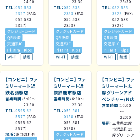
24:00
23:30
23:30
TEL
052-533-
TEL
052-533-
TEL
052-533-
2327
（FAX:
2353
（FAX:
3928
（FAX:
052-533-
052-533-
052-533-
2327）
2353）
3928）
クレジットカード
クレジットカード
クレジットカード
QR決済
QR決済
QR決済
交通系IC
交通系IC
交通系IC
PiTaPa
Kips
PiTaPa
Kips
PiTaPa
Kips
Wi-Fi
禁煙
Wi-Fi
禁煙
Wi-Fi
禁煙
【コンビニ】
ファ
【コンビニ】
ファ
【コンビニ】
ファ
ミリーマート近
ミリーマート近
ミリーマート志
鉄名張駅店
鉄鈴鹿市駅店
摩グリーンアド
営業時間
6:00～
営業時間
6:30～
ベンチャー/Ｎ店
23:30
22:30
営業時間
10:00
TEL
0595-62-
TEL
059-381-
～
5577
（FAX:
0188
（FAX:
22:00
0595-62-
059-381-
場所
三重県志摩
5577）
0188）
市浜島町志
場所
東口改札外
クレジットカード
摩グリーンア