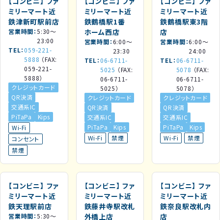
【コンビニ】
ファ
【コンビニ】
ファ
【コンビニ】
ファ
ミリーマート近
ミリーマート近
ミリーマート近
鉄津新町駅前店
鉄鶴橋駅1番
鉄鶴橋駅東3階
営業時間
5:30～
ホーム西店
店
23:00
営業時間
6:00～
営業時間
6:00～
TEL
059-221-
23:30
24:00
5888
（FAX:
TEL
06-6711-
TEL
06-6711-
059-221-
5025
（FAX:
5078
（FAX:
5888）
06-6711-
06-6711-
クレジットカード
5025）
5078）
QR決済
クレジットカード
クレジットカード
交通系IC
QR決済
QR決済
PiTaPa
Kips
交通系IC
交通系IC
PiTaPa
Kips
PiTaPa
Kips
Wi-Fi
Wi-Fi
禁煙
Wi-Fi
禁煙
コンセント
禁煙
【コンビニ】
ファ
【コンビニ】
ファ
【コンビニ】
ファ
ミリーマート近
ミリーマート近
ミリーマート近
鉄天理駅前店
鉄藤井寺駅改札
鉄奈良駅改札内
営業時間
5:30～
外橋上店
店