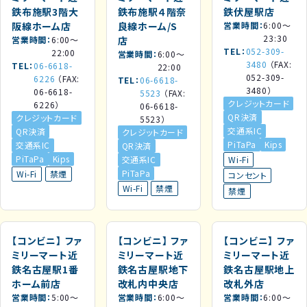
鉄布施駅3階大
鉄布施駅４階奈
鉄伏屋駅店
阪線ホーム店
良線ホーム/S
営業時間
6:00～
23:30
営業時間
6:00～
店
TEL
052-309-
22:00
営業時間
6:00～
3480
（FAX:
TEL
06-6618-
22:00
052-309-
6226
（FAX:
TEL
06-6618-
3480）
06-6618-
5523
（FAX:
クレジットカード
6226）
06-6618-
QR決済
クレジットカード
5523）
交通系IC
QR決済
クレジットカード
PiTaPa
Kips
交通系IC
QR決済
PiTaPa
Kips
交通系IC
Wi-Fi
PiTaPa
Wi-Fi
禁煙
コンセント
Wi-Fi
禁煙
禁煙
【コンビニ】
ファ
【コンビニ】
ファ
【コンビニ】
ファ
ミリーマート近
ミリーマート近
ミリーマート近
鉄名古屋駅1番
鉄名古屋駅地下
鉄名古屋駅地上
ホーム前店
改札内中央店
改札外店
営業時間
5:00～
営業時間
6:00～
営業時間
6:00～