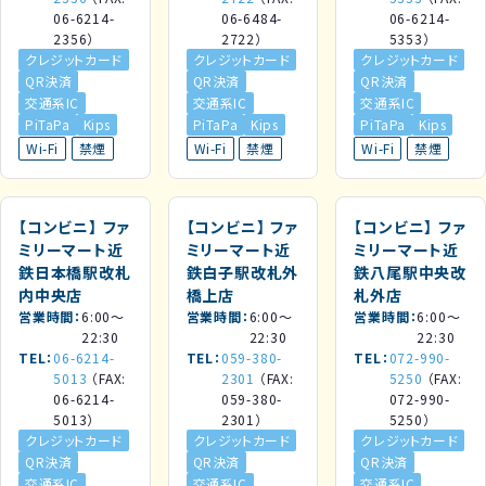
06-6214-
06-6484-
06-6214-
2356）
2722）
5353）
クレジットカード
クレジットカード
クレジットカード
QR決済
QR決済
QR決済
交通系IC
交通系IC
交通系IC
PiTaPa
Kips
PiTaPa
Kips
PiTaPa
Kips
Wi-Fi
禁煙
Wi-Fi
禁煙
Wi-Fi
禁煙
【コンビニ】
ファ
【コンビニ】
ファ
【コンビニ】
ファ
ミリーマート近
ミリーマート近
ミリーマート近
鉄日本橋駅改札
鉄白子駅改札外
鉄八尾駅中央改
内中央店
橋上店
札外店
営業時間
6:00～
営業時間
6:00～
営業時間
6:00～
22:30
22:30
22:30
TEL
06-6214-
TEL
059-380-
TEL
072-990-
5013
（FAX:
2301
（FAX:
5250
（FAX:
06-6214-
059-380-
072-990-
5013）
2301）
5250）
クレジットカード
クレジットカード
クレジットカード
QR決済
QR決済
QR決済
交通系IC
交通系IC
交通系IC