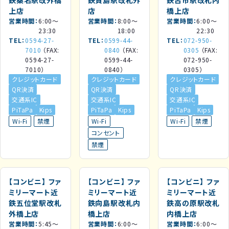
上店
店
橋上店
営業時間
6:00～
営業時間
8:00～
営業時間
6:00～
23:30
18:00
22:30
TEL
0594-27-
TEL
0599-44-
TEL
072-950-
7010
（FAX:
0840
（FAX:
0305
（FAX:
0594-27-
0599-44-
072-950-
7010）
0840）
0305）
クレジットカード
クレジットカード
クレジットカード
QR決済
QR決済
QR決済
交通系IC
交通系IC
交通系IC
PiTaPa
Kips
PiTaPa
Kips
PiTaPa
Kips
Wi-Fi
禁煙
Wi-Fi
Wi-Fi
禁煙
コンセント
禁煙
【コンビニ】
ファ
【コンビニ】
ファ
【コンビニ】
ファ
ミリーマート近
ミリーマート近
ミリーマート近
鉄五位堂駅改札
鉄向島駅改札内
鉄高の原駅改札
外橋上店
橋上店
内橋上店
営業時間
5:45～
営業時間
6:00～
営業時間
6:00～