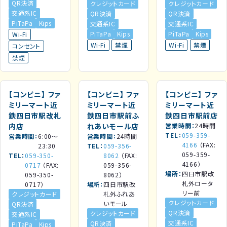
QR決済
クレジットカード
クレジットカード
交通系IC
QR決済
QR決済
PiTaPa
Kips
交通系IC
交通系IC
PiTaPa
Kips
PiTaPa
Kips
Wi-Fi
Wi-Fi
禁煙
Wi-Fi
禁煙
コンセント
禁煙
【コンビニ】
ファ
【コンビニ】
ファ
【コンビニ】
ファ
ミリーマート近
ミリーマート近
ミリーマート近
鉄四日市駅改札
鉄四日市駅前ふ
鉄四日市駅前店
内店
れあいモール店
営業時間
24時間
TEL
059-359-
営業時間
6:00～
営業時間
24時間
4166
（FAX:
23:30
TEL
059-356-
059-359-
TEL
059-350-
8062
（FAX:
4166）
0717
（FAX:
059-356-
場所
四日市駅改
059-350-
8062）
札外ロータ
0717）
場所
四日市駅改
リー前
クレジットカード
札外ふれあ
クレジットカード
いモール
QR決済
QR決済
クレジットカード
交通系IC
交通系IC
QR決済
PiTaPa
Kips