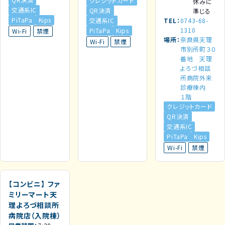
クレジットカード
休みに
交通系IC
QR決済
準じる
PiTaPa
Kips
交通系IC
TEL
0743-68-
1310
PiTaPa
Kips
Wi-Fi
禁煙
場所
奈良県天理
Wi-Fi
禁煙
市別所町３０
番地 天理
よろづ相談
所病院外来
診療棟内
１階
クレジットカード
QR決済
交通系IC
PiTaPa
Kips
Wi-Fi
禁煙
【コンビニ】
ファ
ミリーマート天
理よろづ相談所
病院店（入院棟）