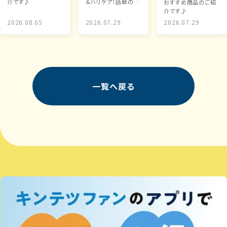
介です♪
＆ハリケア！話題のグ
おすすめ商品のご紹
リーントマトNMN新
介です♪
登場
2026.08.05
2026.07.29
2026.07.29
一覧へ戻る