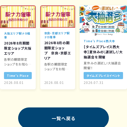
奈良・京都エリア駅
大阪エリア駅ナカ催
ナカ催事
事
Time's Place西大寺
2026年8月の期
2026年8月期間
【タイムズプレイス西大
間限定ショッ
限定ショップ大阪
寺】夏休みの\運試し!/大
プ 奈良・京都エ
エリア
抽選会を開催
リア
各駅の期間限定
夏休みの運試し!大抽選会
各駅の期間限定
ショップをお知らせ
開催‼
ショップをお知ら
します！
せします！
Time's Place
タイムズプレイスイベント
2026.08.01
2026.08.01
2026.07.31
一覧へ戻る