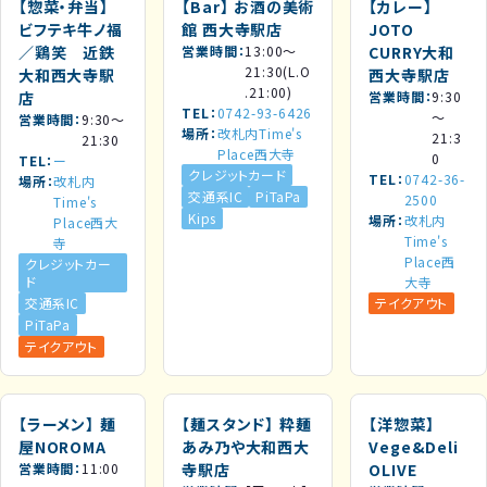
【惣菜・弁当】
【Bar】
お酒の美術
【カレー】
ビフテキ牛ノ福
館 西大寺駅店
JOTO
／鶏笑 近鉄
営業時間
13:00～
CURRY大和
21:30(L.O
大和西大寺駅
西大寺駅店
.21:00)
店
営業時間
9:30
TEL
0742-93-6426
～
営業時間
9:30～
場所
改札内Time's
21:3
21:30
Place西大寺
0
TEL
ー
クレジットカード
TEL
0742-36-
場所
改札内
交通系IC
PiTaPa
2500
Time's
Kips
場所
改札内
Place西大
Time's
寺
Place西
クレジットカー
ド
大寺
交通系IC
テイクアウト
PiTaPa
テイクアウト
【ラーメン】
麺
【麺スタンド】
粋麺
【洋惣菜】
屋NOROMA
あみ乃や大和西大
Vege&Deli
営業時間
11:00
寺駅店
OLIVE