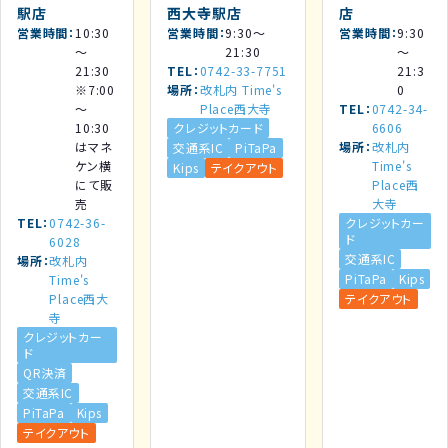
駅店
西大寺駅店
店
営業時間
10:30
営業時間
9:30～
営業時間
9:30
～
21:30
～
21:30
TEL
0742-33-7751
21:3
※7:00
場所
改札内 Time's
0
～
Place西大寺
TEL
0742-34-
10:30
クレジットカード
6606
はマネ
場所
改札内
交通系IC
PiTaPa
ケン横
Time's
Kips
テイクアウト
にて販
Place西
売
大寺
TEL
0742-36-
クレジットカー
ド
6028
交通系IC
場所
改札内
PiTaPa
Kips
Time's
Place西大
テイクアウト
寺
クレジットカー
ド
QR決済
交通系IC
PiTaPa
Kips
テイクアウト