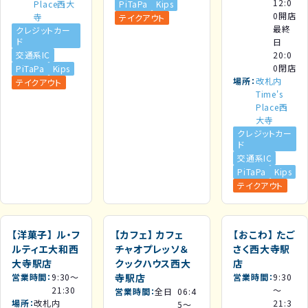
12:0
Place西大
PiTaPa
Kips
0開店
寺
テイクアウト
最終
クレジットカー
ド
日
交通系IC
20:0
0閉店
PiTaPa
Kips
場所
改札内
テイクアウト
Time's
Place西
大寺
クレジットカー
ド
交通系IC
PiTaPa
Kips
テイクアウト
【洋菓子】
ル・フ
【カフェ】
カフェ
【おこわ】
たご
ルティエ大和西
チャオプレッソ＆
さく西大寺駅
大寺駅店
クックハウス西大
店
営業時間
9:30～
寺駅店
営業時間
9:30
21:30
～
営業時間
全日
06:4
場所
改札内
21:3
5～