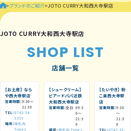
>
ブランドのご紹介
>
JOTO CURRY大和西大寺駅店
JOTO CURRY大和西大寺駅店
SHOP LIST
店舗一覧
【お土産】
なら
【シュークリーム】
【たいやき】
粉
や西大寺駅店
ビアードパパ近鉄
こ楽西大寺駅
営業時間
9:30～
大和西大寺駅店
店
21:30
営業時間
全日
09:3
営業時間
9:30
TEL
0742-34-
0～
～
5355
21:3
21:3
場所
改札内
0
0
Time's
場所
改札内 Time's
TEL
0742-33-