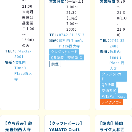
～
営業時間
【平日・土】
営業時間
9:30
21:00
7:00～
～
※毎月
21:30
21:3
末日は
【日祝】
0(L.O
昼営業
7:00～
.
（11:00
20:00
21:0
～
TEL
0742-81-3513
0)
15:00）
場所
改札内 Time's
TEL
0742-32-
のみ
Place西大寺
2400
TEL
0742-32-
クレジットカード
場所
改札内
3001
Time's
QR決済
交通系IC
場所
改札内
Place 西
禁煙
Time's
大寺
Place西大
クレジットカー
ド
寺
QR決済
交通系IC
PiTaPa
Kips
テイクアウト
【立ち呑み】
蔵
【クラフトビール】
【焼肉】
焼肉
元豊祝西大寺
YAMATO Craft
ライク大和西