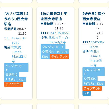
【わさび葉寿し】
【柿の葉寿司】
平
【焼き鳥】
蔵や
うめもり西大寺
宗西大寺駅店
西大寺駅店
駅店
営業時間
9:30～
営業時間
9:30
21:30
～
営業時間
9:30～
TEL
0742-35-8553
21:3
21:30
場所
改札内 Time's
0
TEL
0742-34-
Place西大寺
TEL
0742-36-
8090
クレジットカード
5229
場所
改札内
場所
改札内
交通系IC
PiTaPa
Time's
Time's
Place西大
Kips
テイクアウト
Place西
寺
大寺
クレジットカー
ド
クレジットカー
ド
交通系IC
交通系IC
PiTaPa
Kips
PiTaPa
Kips
テイクアウト
テイクアウト
HP