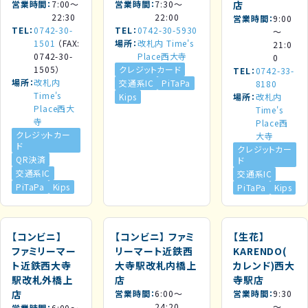
営業時間
7:00～
営業時間
7:30～
店
22:30
22:00
営業時間
9:00
TEL
0742-30-
TEL
0742-30-5930
～
1501
（FAX:
場所
改札内 Time's
21:0
0742-30-
Place西大寺
0
1505）
クレジットカード
TEL
0742-33-
場所
改札内
交通系IC
PiTaPa
8180
Time's
Kips
場所
改札内
Place西大
Time's
寺
Place西
クレジットカー
大寺
ド
クレジットカー
QR決済
ド
交通系IC
交通系IC
PiTaPa
Kips
PiTaPa
Kips
【コンビニ】
【コンビニ】
ファミ
【生花】
ファミリーマー
リーマート近鉄西
KARENDO(
ト近鉄西大寺
大寺駅改札内橋上
カレンド)西大
駅改札外橋上
店
寺駅店
店
営業時間
6:00～
営業時間
9:30
24:20
～
営業時間
6:00～