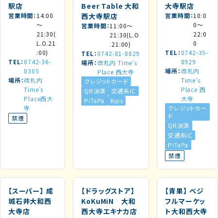
駅店
Beer Table 大和
大寺駅店
営業時間
14:00
西大寺駅店
営業時間
10:0
～
0～
営業時間
11:00～
21:30(
22:0
21:30(L.O
L.O.21
0
.21:00)
:00)
TEL
0742-35-
TEL
0742-81-8829
TEL
0742-36-
8929
場所
改札内 Time's
0305
場所
改札内
Place 西大寺
場所
改札内
Time's
クレジットカード
Time's
Place 西
QR決済
交通系IC
Place西大
大寺
PiTaPa
Kips
寺
クレジットカー
ド
禁煙
QR決済
交通系IC
PiTaPa
禁煙
【スーパー】
成
【ドラッグストア】
【青果】
ベジ
城石井大和西
KoKuMiN 大和
フルマーケッ
大寺店
西大寺エキナカ店
ト大和西大寺