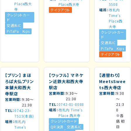
Place西大
Place西大寺
5508
寺
テイクアウト
場所
改札内
クレジットカー
Time's
ド
Place西
交通系IC
大寺
PiTaPa
Kips
クレジットカー
ド
交通系IC
PiTaPa
Kips
テイクアウト
【プリン】
まほ
【ワッフル】
マネケ
【週替わり】
ろば大仏プリン
ン近鉄大和西大寺
MeetsSwee
本舗大和西大
駅店
ts西大寺店
寺駅店
営業時間
9:30～
営業時間
9:30
21:30
～
営業時間
9:30～
TEL
0742-81-8088
21:3
21:30
場所
改札内 Time's
0
TEL
0742-23-
Place 西大寺
※各
7515(本店)
クレジットカード
店 初
場所
改札内
日
QR決済
交通系IC
Time's