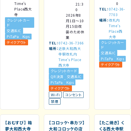
Time's
0
21:3
Place西大
TEL
0742-36-
0
寺
7703
2026年8
クレジットカー
場所
改札内
月1日～10
ド
Time's
月15日改
交通系IC
Place西
装のため休
PiTaPa
Kips
大寺
業
テイクアウト
クレジットカー
TEL
0742-36-7366
ド
場所
近鉄大和西大
交通系IC
寺駅改札内
PiTaPa
Kips
Time's Place
テイクアウト
西大寺
クレジットカード
QR決済
交通系IC
PiTaPa
Kips
テイクアウト
Wi-Fi
コンセント
禁煙
【おむすび】
箱
【コロッケ・串カツ】
【たこ焼き】
く
夢大和西大寺
大和コロッケの店
くる西大寺駅