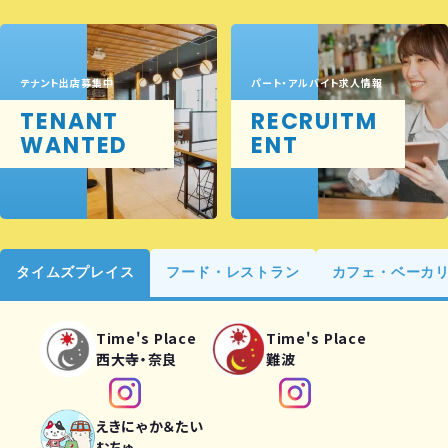
テナント出店募集中
パート・アルバイト求人情報
TENANT
RECRUITM
WANTED
ENT
タイムズプレイス
フード・レストラン
カフェ・ベーカ
Time's Place
Time's Place
西大寺・奈良
難波
えきにゃか＆たい
むちゅ