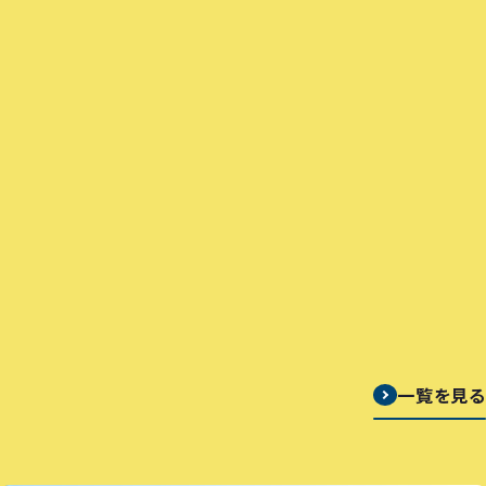
編
造
剖
・
徹
】
ー
【
う
り
底
前
な
ル
【近鉄百貨店奈良店】鉄道グッズや
の
解
編
ぎ
2026.08.04
・
裏
限定イベントが満載の 「近鉄フェス
剖
：
【
リリース
う
側
ティバル」を開催！
タ
【
駅
な
編
ッ
ナ
前
ぎ
】
プ
カ
編
【
ル
・
：
【復旧とお詫び】アプリの不具合発生
駅
ー
駅
2026.07.31
タ
およびポイント補填手続きのご案内
ム
チ
ナ
お詫び
ッ
潜
カ
カ
（7/31）
プ
入
】
・
＆
ル
駅
定
ー
チ
2026.07.21
番
ム
賞味期限誤印字のお詫びとお知らせ
カ
ビ
お詫び
潜
】
ー
一覧を見る
入
ル
＆
編
定
】
番