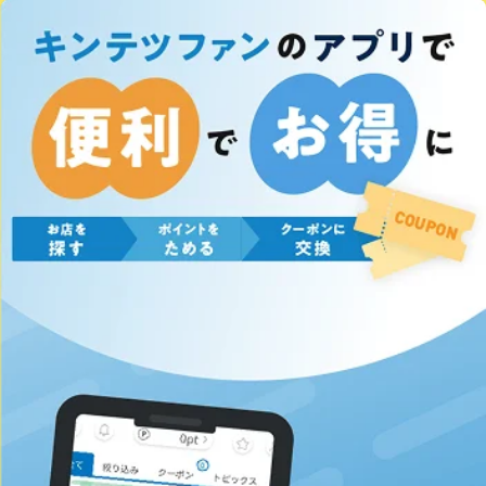
ビ
ー
ル
編
】