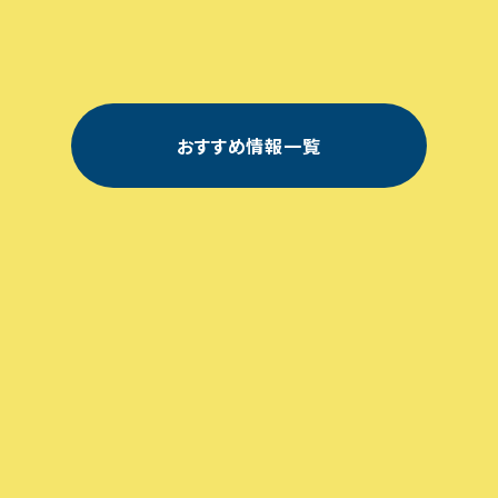
202
よ
シ
2
6.08
26
り
ョ
.05
08
ョ
プ
0
を
ッ
お
知
おすすめ情報一覧
ら
せ
ト
し
リ
ま
す
Meets
阿
部
上
西
野
本
大
難
橋
町
寺
波
Sweets
店
店
店
店