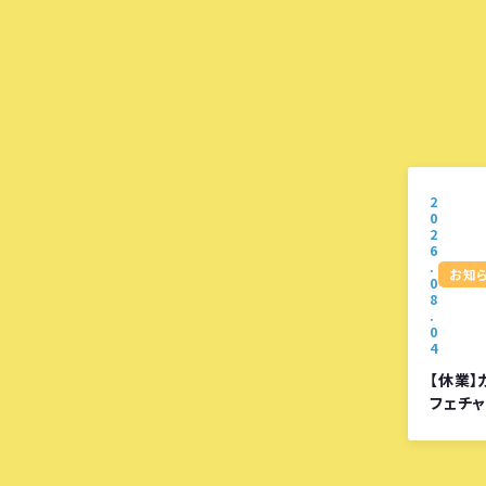
2
0
2
6
.
お知
0
8
.
0
4
【休業】
フェチ
プレッ
クック
ス西大