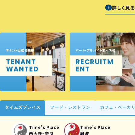
詳しく見る
テナント出店募集中
パート・アルバイト求人情報
TENANT
RECRUITM
WANTED
ENT
タイムズプレイス
フード・レストラン
カフェ・ベーカ
Time's Place
Time's Place
西大寺・奈良
難波