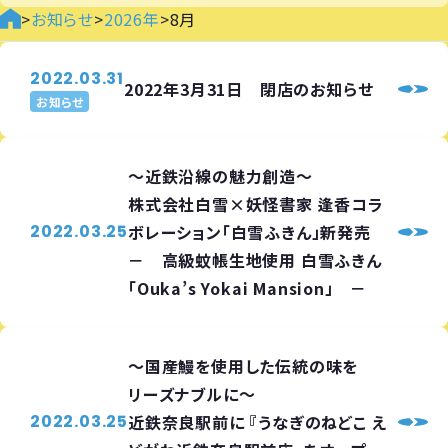
>
お知らせ
>
2026年
>
8月
2022.03.31
2022年3月31日 閉店のお知らせ
お知らせ
～近鉄沿線の魅力創造～
株式会社白雪×妖怪書家 逢香コラ
2022.03.25
ボレーション「白雪ふきん」新発売
－ 高級蚊帳生地使用 白雪ふきん
「Ouka’s Yokai Mansion」 －
～国産鰻を使用した伝統の味を
リーズナブルに～
2022.03.25
近鉄奈良駅前に 『うなぎのねどこ え