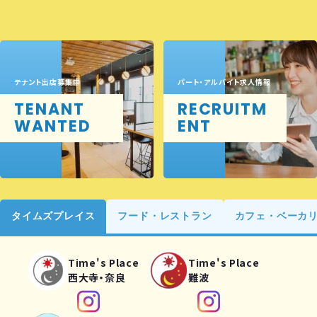
テナント出店募集中
パート・アルバイト求人情報
TENANT
RECRUITM
WANTED
ENT
タイムズプレイス
フード・レストラン
カフェ・ベーカ
Time's Place
Time's Place
西大寺・奈良
難波